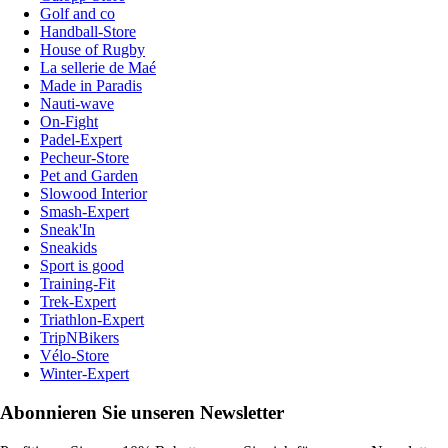
Golf and co
Handball-Store
House of Rugby
La sellerie de Maé
Made in Paradis
Nauti-wave
On-Fight
Padel-Expert
Pecheur-Store
Pet and Garden
Slowood Interior
Smash-Expert
Sneak'In
Sneakids
Sport is good
Training-Fit
Trek-Expert
Triathlon-Expert
TripNBikers
Vélo-Store
Winter-Expert
Abonnieren Sie unseren Newsletter