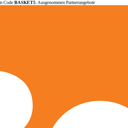
em Code
BASKET5
. Ausgenommen Partnerangebote