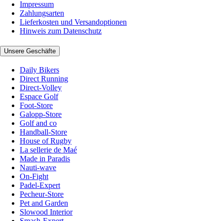
Impressum
Zahlungsarten
Lieferkosten und Versandoptionen
Hinweis zum Datenschutz
Unsere Geschäfte
Daily Bikers
Direct Running
Direct-Volley
Espace Golf
Foot-Store
Galopp-Store
Golf and co
Handball-Store
House of Rugby
La sellerie de Maé
Made in Paradis
Nauti-wave
On-Fight
Padel-Expert
Pecheur-Store
Pet and Garden
Slowood Interior
Smash-Expert