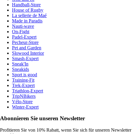
Handball-Store
House of Rugby
La sellerie de Maé
Made in Paradis
Nauti-wave
On-Fight
Padel-Expert
Pecheur-Store
Pet and Garden
Slowood Interior
Smash-Expert
Sneak'In
Sneakids
Sport is good
Training-Fit
Trek-Expert
Triathlon-Expert
TripNBikers
Vélo-Store
Winter-Expert
Abonnieren Sie unseren Newsletter
Profitieren Sie von 10% Rabatt, wenn Sie sich für unseren Newsletter