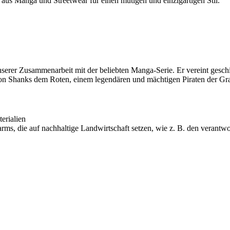
us Manga und Streetwear für einen mutigen und einzigartigen Stil.
erer Zusammenarbeit mit der beliebten Manga-Serie. Er vereint geschi
 von Shanks dem Roten, einem legendären und mächtigen Piraten der Grand
erialien
, die auf nachhaltige Landwirtschaft setzen, wie z. B. den verantw