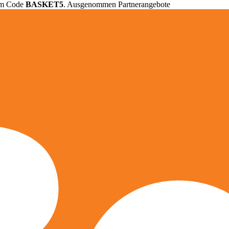
em Code
BASKET5
. Ausgenommen Partnerangebote