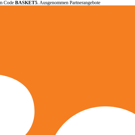
em Code
BASKET5
. Ausgenommen Partnerangebote