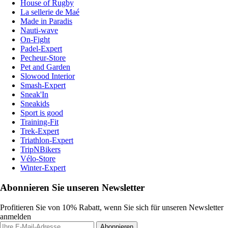
House of Rugby
La sellerie de Maé
Made in Paradis
Nauti-wave
On-Fight
Padel-Expert
Pecheur-Store
Pet and Garden
Slowood Interior
Smash-Expert
Sneak'In
Sneakids
Sport is good
Training-Fit
Trek-Expert
Triathlon-Expert
TripNBikers
Vélo-Store
Winter-Expert
Abonnieren Sie unseren Newsletter
Profitieren Sie von 10% Rabatt, wenn Sie sich für unseren Newsletter
anmelden
Abonnieren