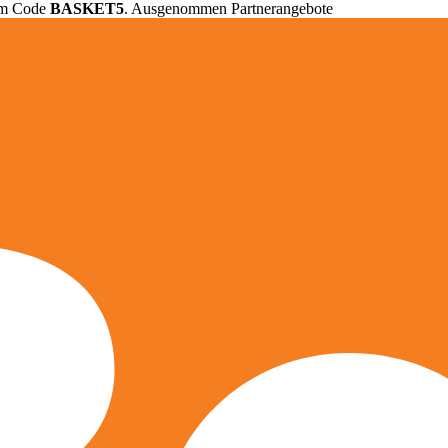
em Code
BASKET5
. Ausgenommen Partnerangebote