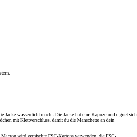
stern.
e Jacke wasserdicht macht. Die Jacke hat eine Kapuze und eignet sich
dchen mit Klettverschluss, damit du die Manschette an dein
rt. Macron wird gemischte FSC-Kartons verwenden, die FSC-