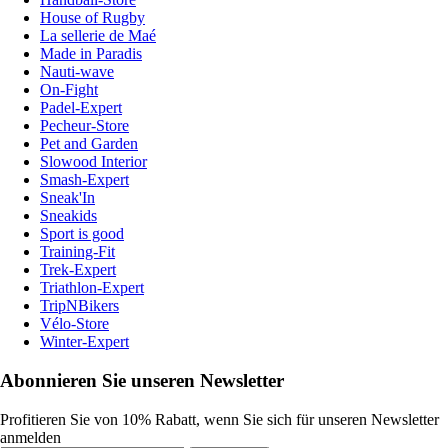
House of Rugby
La sellerie de Maé
Made in Paradis
Nauti-wave
On-Fight
Padel-Expert
Pecheur-Store
Pet and Garden
Slowood Interior
Smash-Expert
Sneak'In
Sneakids
Sport is good
Training-Fit
Trek-Expert
Triathlon-Expert
TripNBikers
Vélo-Store
Winter-Expert
Abonnieren Sie unseren Newsletter
Profitieren Sie von 10% Rabatt, wenn Sie sich für unseren Newsletter
anmelden