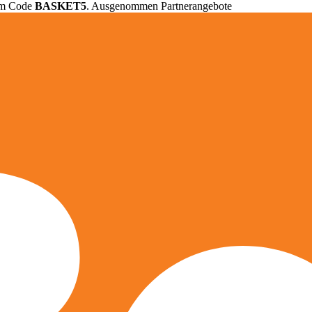
em Code
BASKET5
. Ausgenommen Partnerangebote