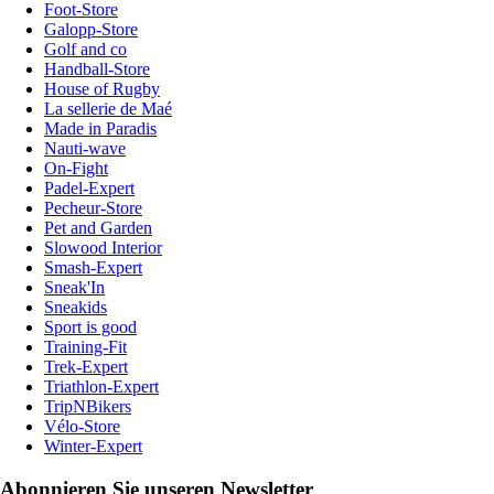
Foot-Store
Galopp-Store
Golf and co
Handball-Store
House of Rugby
La sellerie de Maé
Made in Paradis
Nauti-wave
On-Fight
Padel-Expert
Pecheur-Store
Pet and Garden
Slowood Interior
Smash-Expert
Sneak'In
Sneakids
Sport is good
Training-Fit
Trek-Expert
Triathlon-Expert
TripNBikers
Vélo-Store
Winter-Expert
Abonnieren Sie unseren Newsletter