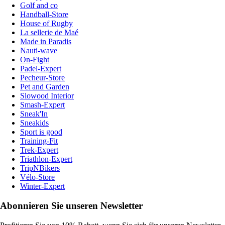
Golf and co
Handball-Store
House of Rugby
La sellerie de Maé
Made in Paradis
Nauti-wave
On-Fight
Padel-Expert
Pecheur-Store
Pet and Garden
Slowood Interior
Smash-Expert
Sneak'In
Sneakids
Sport is good
Training-Fit
Trek-Expert
Triathlon-Expert
TripNBikers
Vélo-Store
Winter-Expert
Abonnieren Sie unseren Newsletter