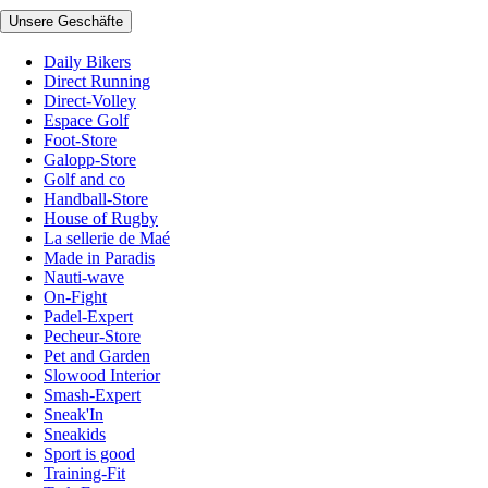
Unsere Geschäfte
Daily Bikers
Direct Running
Direct-Volley
Espace Golf
Foot-Store
Galopp-Store
Golf and co
Handball-Store
House of Rugby
La sellerie de Maé
Made in Paradis
Nauti-wave
On-Fight
Padel-Expert
Pecheur-Store
Pet and Garden
Slowood Interior
Smash-Expert
Sneak'In
Sneakids
Sport is good
Training-Fit