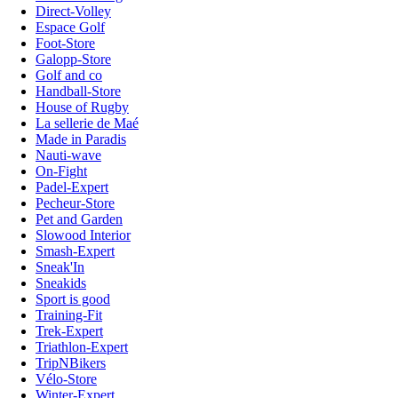
Direct-Volley
Espace Golf
Foot-Store
Galopp-Store
Golf and co
Handball-Store
House of Rugby
La sellerie de Maé
Made in Paradis
Nauti-wave
On-Fight
Padel-Expert
Pecheur-Store
Pet and Garden
Slowood Interior
Smash-Expert
Sneak'In
Sneakids
Sport is good
Training-Fit
Trek-Expert
Triathlon-Expert
TripNBikers
Vélo-Store
Winter-Expert