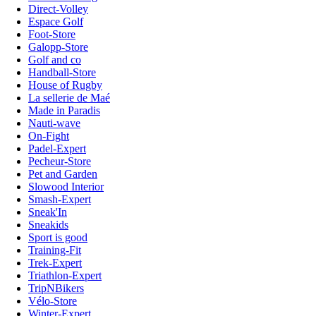
Direct-Volley
Espace Golf
Foot-Store
Galopp-Store
Golf and co
Handball-Store
House of Rugby
La sellerie de Maé
Made in Paradis
Nauti-wave
On-Fight
Padel-Expert
Pecheur-Store
Pet and Garden
Slowood Interior
Smash-Expert
Sneak'In
Sneakids
Sport is good
Training-Fit
Trek-Expert
Triathlon-Expert
TripNBikers
Vélo-Store
Winter-Expert