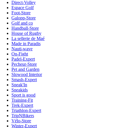
Direct-Volley
Espace Golf
Foot-Store
Galopp-Store
Golf and co
Handball-Store
House of Rugby
La sellerie de Maé
Made in Paradis
Nauti-wave
On-Fight
Padel-Expert
Pecheur-Store
Pet and Garden
Slowood Interior
Smash-Expert
Sneak'In
Sneakids
Sport is good
Training-Fit
Trek-Expert
Triathlon-Expert
TripNBikers
Vélo-Store
Winter-Expert