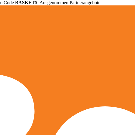
em Code
BASKET5
. Ausgenommen Partnerangebote