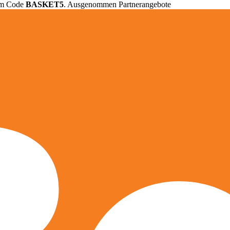
em Code
BASKET5
. Ausgenommen Partnerangebote