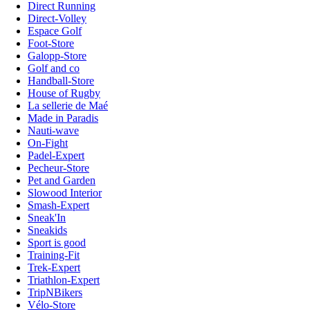
Direct Running
Direct-Volley
Espace Golf
Foot-Store
Galopp-Store
Golf and co
Handball-Store
House of Rugby
La sellerie de Maé
Made in Paradis
Nauti-wave
On-Fight
Padel-Expert
Pecheur-Store
Pet and Garden
Slowood Interior
Smash-Expert
Sneak'In
Sneakids
Sport is good
Training-Fit
Trek-Expert
Triathlon-Expert
TripNBikers
Vélo-Store