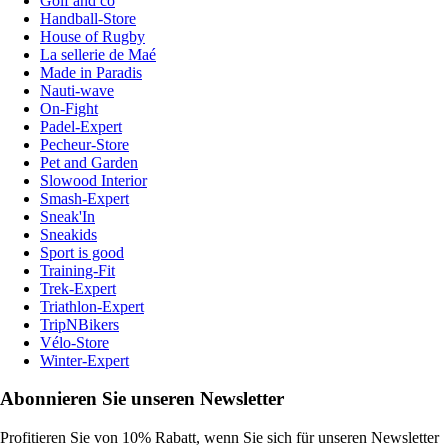
Golf and co
Handball-Store
House of Rugby
La sellerie de Maé
Made in Paradis
Nauti-wave
On-Fight
Padel-Expert
Pecheur-Store
Pet and Garden
Slowood Interior
Smash-Expert
Sneak'In
Sneakids
Sport is good
Training-Fit
Trek-Expert
Triathlon-Expert
TripNBikers
Vélo-Store
Winter-Expert
Abonnieren Sie unseren Newsletter
Profitieren Sie von 10% Rabatt, wenn Sie sich für unseren Newsletter