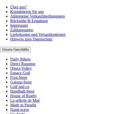
Über uns?
Kontaktieren Sie uns
Allgemeine Verkaufsbedingungen
Rückgabe & Erstattung
Impressum
Zahlungsarten
Lieferkosten und Versandoptionen
Hinweis zum Datenschutz
Unsere Geschäfte
Daily Bikers
Direct Running
Direct-Volley
Espace Golf
Foot-Store
Galopp-Store
Golf and co
Handball-Store
House of Rugby
La sellerie de Maé
Made in Paradis
Nauti-wave