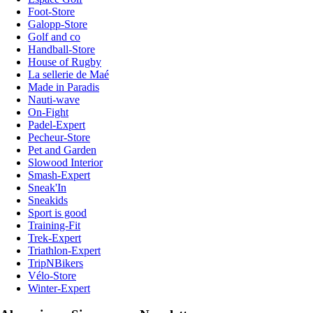
Foot-Store
Galopp-Store
Golf and co
Handball-Store
House of Rugby
La sellerie de Maé
Made in Paradis
Nauti-wave
On-Fight
Padel-Expert
Pecheur-Store
Pet and Garden
Slowood Interior
Smash-Expert
Sneak'In
Sneakids
Sport is good
Training-Fit
Trek-Expert
Triathlon-Expert
TripNBikers
Vélo-Store
Winter-Expert