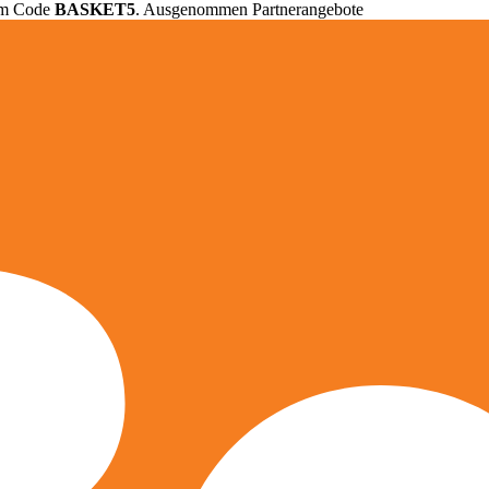
em Code
BASKET5
. Ausgenommen Partnerangebote