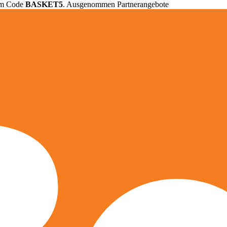
em Code
BASKET5
. Ausgenommen Partnerangebote