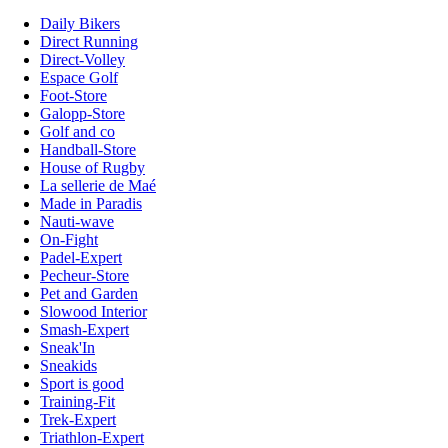
Daily Bikers
Direct Running
Direct-Volley
Espace Golf
Foot-Store
Galopp-Store
Golf and co
Handball-Store
House of Rugby
La sellerie de Maé
Made in Paradis
Nauti-wave
On-Fight
Padel-Expert
Pecheur-Store
Pet and Garden
Slowood Interior
Smash-Expert
Sneak'In
Sneakids
Sport is good
Training-Fit
Trek-Expert
Triathlon-Expert