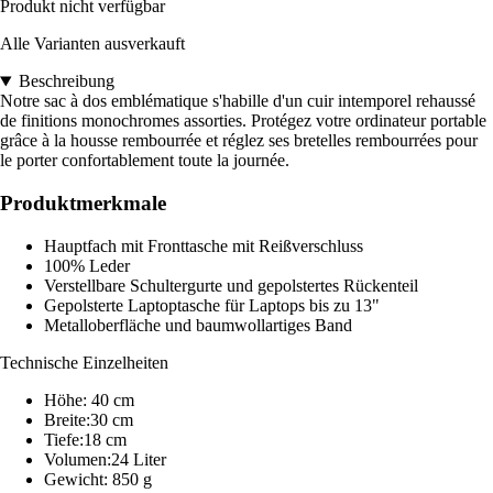
Produkt nicht verfügbar
Alle Varianten ausverkauft
Beschreibung
Notre sac à dos emblématique s'habille d'un cuir intemporel rehaussé
de finitions monochromes assorties. Protégez votre ordinateur portable
grâce à la housse rembourrée et réglez ses bretelles rembourrées pour
le porter confortablement toute la journée.
Produktmerkmale
Hauptfach mit Fronttasche mit Reißverschluss
100% Leder
Verstellbare Schultergurte und gepolstertes Rückenteil
Gepolsterte Laptoptasche für Laptops bis zu 13"
Metalloberfläche und baumwollartiges Band
Technische Einzelheiten
Höhe: 40 cm
Breite:30 cm
Tiefe:18 cm
Volumen:24 Liter
Gewicht: 850 g