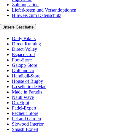
Zahlungsarten
Lieferkosten und Versandoptionen
Hinweis zum Datenschutz
Unsere Geschäfte
Daily Bikers
Direct Running
Direct-Volley
Espace Golf
Foot-Store
Galopp-Store
Golf and co
Handball-Store
House of Rugby
La sellerie de Maé
Made in Paradis
Nauti-wave
On-Fight
Padel-Expert
Pecheur-Store
Pet and Garden
Slowood Interior
Smash-Expert