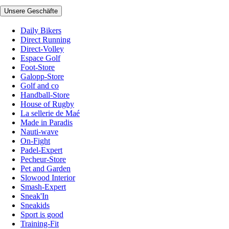
Unsere Geschäfte
Daily Bikers
Direct Running
Direct-Volley
Espace Golf
Foot-Store
Galopp-Store
Golf and co
Handball-Store
House of Rugby
La sellerie de Maé
Made in Paradis
Nauti-wave
On-Fight
Padel-Expert
Pecheur-Store
Pet and Garden
Slowood Interior
Smash-Expert
Sneak'In
Sneakids
Sport is good
Training-Fit