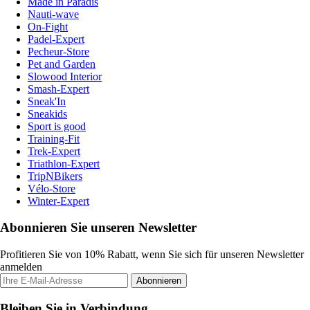
Made in Paradis
Nauti-wave
On-Fight
Padel-Expert
Pecheur-Store
Pet and Garden
Slowood Interior
Smash-Expert
Sneak'In
Sneakids
Sport is good
Training-Fit
Trek-Expert
Triathlon-Expert
TripNBikers
Vélo-Store
Winter-Expert
Abonnieren Sie unseren Newsletter
Profitieren Sie von 10% Rabatt, wenn Sie sich für unseren Newsletter
anmelden
Abonnieren
Bleiben Sie in Verbindung