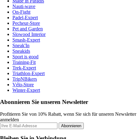
Made in Paradis
Nauti-wave
On-Fight
Padel-Expert
Pecheur-Store
Pet and Garden
Slowood Interior
Smash-Expert
Sneak'In
Sneakids
Sport is good
Training-Fit
Trek-Expert
Triathlon-Expert
TripNBikers
Vélo-Store
Winter-Expert
Abonnieren Sie unseren Newsletter
Profitieren Sie von 10% Rabatt, wenn Sie sich für unseren Newsletter
anmelden
Abonnieren
Bleiben Sie in Verbindung