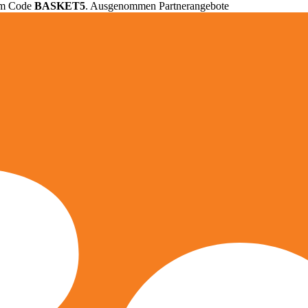
em Code
BASKET5
. Ausgenommen Partnerangebote