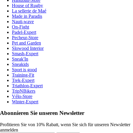
Handball-Store
House of Rugby
La sellerie de Maé
Made in Paradis
Nauti-wave
On-Fight
Padel-Expert
Pecheur-Store
Pet and Garden
Slowood Interior
Smash-Expert
Sneak'In
Sneakids
Sport is good
Training-Fit
Trek-Expert
Triathlon-Expert
TripNBikers
Vélo-Store
Winter-Expert
Abonnieren Sie unseren Newsletter
Profitieren Sie von 10% Rabatt, wenn Sie sich für unseren Newsletter
anmelden