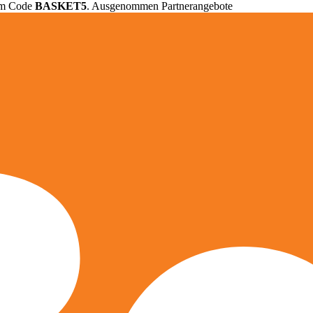
em Code
BASKET5
. Ausgenommen Partnerangebote