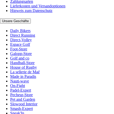
Zahlungsarten
Lieferkosten und Versandoptionen
Hinweis zum Datenschutz
Unsere Geschäfte
Daily Bikers
Direct Running
Direct-Volley
Espace Golf
Foot-Store
Galopp-Store
Golf and co
Handball-Store
House of Rugby
La sellerie de Maé
Made in Paradis
Nauti-wave
On-Fight
Padel-Expert
Pecheur-Store
Pet and Garden
Slowood Interior
Smash-Expert
Sneak'In