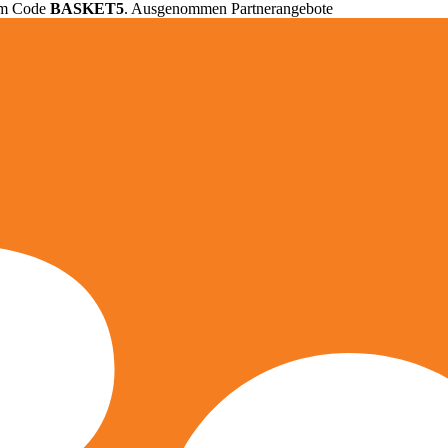
em Code
BASKET5
. Ausgenommen Partnerangebote