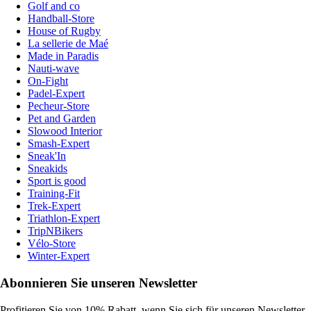
Golf and co
Handball-Store
House of Rugby
La sellerie de Maé
Made in Paradis
Nauti-wave
On-Fight
Padel-Expert
Pecheur-Store
Pet and Garden
Slowood Interior
Smash-Expert
Sneak'In
Sneakids
Sport is good
Training-Fit
Trek-Expert
Triathlon-Expert
TripNBikers
Vélo-Store
Winter-Expert
Abonnieren Sie unseren Newsletter
Profitieren Sie von 10% Rabatt, wenn Sie sich für unseren Newsletter