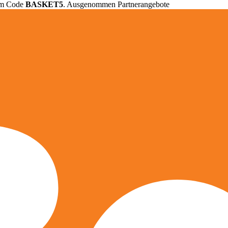
em Code
BASKET5
. Ausgenommen Partnerangebote