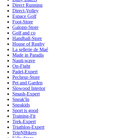
Direct Running
Direct-Volley
Espace Golf
Foot-Store
Galopp-Store
Golf and co
Handball-Store
House of Rugby
La sellerie de Maé
Made in Paradis
Nauti-wave
On-Fight
Padel-Expert
Pecheur-Store
Pet and Garden
Slowood Interior
Smash-Expert
Sneak'In
Sneakids
Sport is good
Training-Fit
Trek-Expert
Triathlon-Expert
TripNBikers