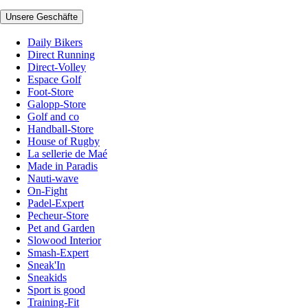
Unsere Geschäfte
Daily Bikers
Direct Running
Direct-Volley
Espace Golf
Foot-Store
Galopp-Store
Golf and co
Handball-Store
House of Rugby
La sellerie de Maé
Made in Paradis
Nauti-wave
On-Fight
Padel-Expert
Pecheur-Store
Pet and Garden
Slowood Interior
Smash-Expert
Sneak'In
Sneakids
Sport is good
Training-Fit