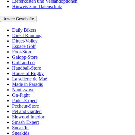
Lieferkosten und Versandoptionen
Hinweis zum Datenschutz
Unsere Geschäfte
Daily Bikers
Direct Running
Direct-Volley
Espace Golf
Foot-Store
Galopp-Store
Golf and co
Handball-Store
House of Rugby
La sellerie de Maé
Made in Paradis
Nauti-wave
On-Fight
Padel-Expert
Pecheur-Store
Pet and Garden
Slowood Interior
Smash-Expert
Sneak'In
Sneakids