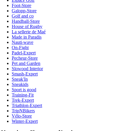
Espace Golf
Foot-Store
Galopp-Store
Golf and co
Handball-Store
House of Rugby
La sellerie de Maé
Made in Paradis
Nauti-wave
On-Fight
Padel-Expert
Pecheur-Store
Pet and Garden
Slowood Interior
Smash-Expert
Sneak'In
Sneakids
Sport is good
Training-Fit
Trek-Expert
Triathlon-Expert
TripNBikers
Vélo-Store
Winter-Expert