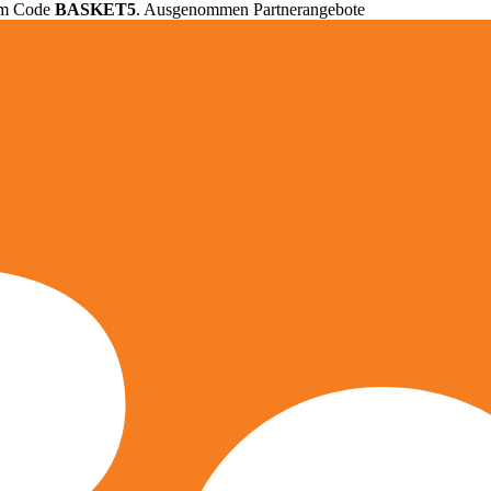
em Code
BASKET5
. Ausgenommen Partnerangebote