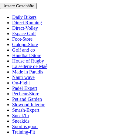
Unsere Geschäfte
Daily Bikers
Direct Running
Direct-Volley
Espace Golf
Foot-Store
Galopp-Store
Golf and co
Handball-Store
House of Rugby
La sellerie de Maé
Made in Paradis
Nauti-wave
On-Fight
Padel-Expert
Pecheur-Store
Pet and Garden
Slowood Interior
Smash-Expert
Sneak'In
Sneakids
Sport is good
Training-Fit