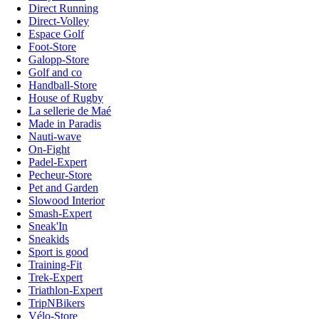
Direct Running
Direct-Volley
Espace Golf
Foot-Store
Galopp-Store
Golf and co
Handball-Store
House of Rugby
La sellerie de Maé
Made in Paradis
Nauti-wave
On-Fight
Padel-Expert
Pecheur-Store
Pet and Garden
Slowood Interior
Smash-Expert
Sneak'In
Sneakids
Sport is good
Training-Fit
Trek-Expert
Triathlon-Expert
TripNBikers
Vélo-Store