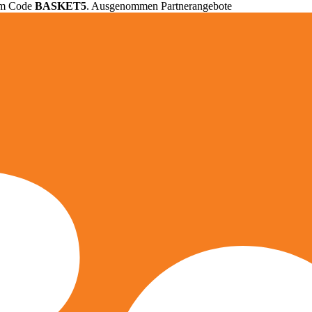
em Code
BASKET5
. Ausgenommen Partnerangebote