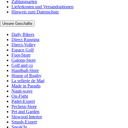
Zahlungsarten
Lieferkosten und Versandoptionen
Hinweis zum Datenschutz
Unsere Geschäfte
Daily Bikers
Direct Running
Direct-Volley
Espace Golf
Foot-Store
Galopp-Store
Golf and co
Handball-Store
House of Rugby
La sellerie de Maé
Made in Paradis
Nauti-wave
On-Fight
Padel-Expert
Pecheur-Store
Pet and Garden
Slowood Interior
Smash-Expert
Sneak'In