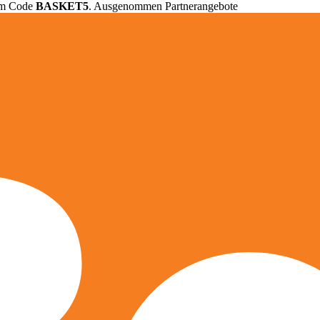
em Code
BASKET5
. Ausgenommen Partnerangebote