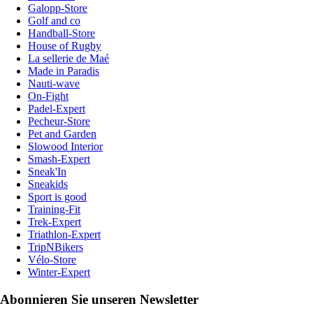
Galopp-Store
Golf and co
Handball-Store
House of Rugby
La sellerie de Maé
Made in Paradis
Nauti-wave
On-Fight
Padel-Expert
Pecheur-Store
Pet and Garden
Slowood Interior
Smash-Expert
Sneak'In
Sneakids
Sport is good
Training-Fit
Trek-Expert
Triathlon-Expert
TripNBikers
Vélo-Store
Winter-Expert
Abonnieren Sie unseren Newsletter