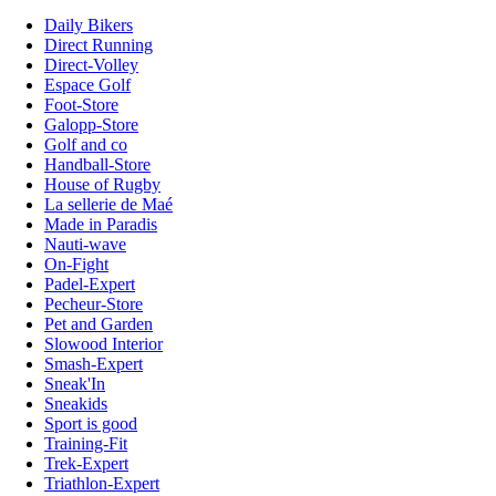
Daily Bikers
Direct Running
Direct-Volley
Espace Golf
Foot-Store
Galopp-Store
Golf and co
Handball-Store
House of Rugby
La sellerie de Maé
Made in Paradis
Nauti-wave
On-Fight
Padel-Expert
Pecheur-Store
Pet and Garden
Slowood Interior
Smash-Expert
Sneak'In
Sneakids
Sport is good
Training-Fit
Trek-Expert
Triathlon-Expert