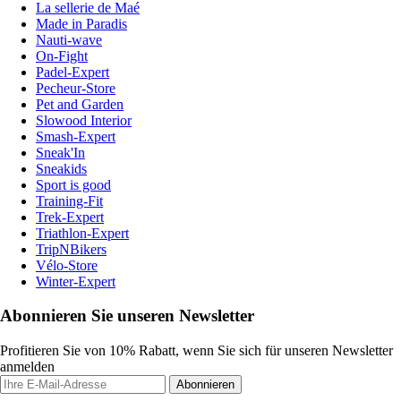
La sellerie de Maé
Made in Paradis
Nauti-wave
On-Fight
Padel-Expert
Pecheur-Store
Pet and Garden
Slowood Interior
Smash-Expert
Sneak'In
Sneakids
Sport is good
Training-Fit
Trek-Expert
Triathlon-Expert
TripNBikers
Vélo-Store
Winter-Expert
Abonnieren Sie unseren Newsletter
Profitieren Sie von 10% Rabatt, wenn Sie sich für unseren Newsletter
anmelden
Abonnieren