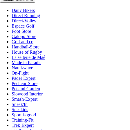
Daily Bikers
Direct Running
Direct-Volley
Espace Golf
Foot-Store
Galopp-Store
Golf and co
Handball-Store
House of Rugby
La sellerie de Maé
Made in Paradis
Nauti-wave
On-Fight
Padel-Expert
Pecheur-Store
Pet and Garden
Slowood Interior
Smash-Expert
Sneak'In
Sneakids
Sport is good
Training-Fit
Trek-Expert